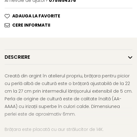
Ai nevoie de ajutor?
0751854376
ADAUGA LA FAVORITE
CERE INFORMATII
DESCRIERE
Creată din argint în atelierul propriu, brățara pentru picior
cu perlă albă de cultură este o brățară ajustabilă de la 22
cm la 27 cm prin intermediul lănțișorului extensibil de 5 cm.
Perla de origine de cultură este de calitate înaltă (AA-
AAAA) cu irizații superbe în culori calde. Dimensiunea
perlei este de aproximativ 6mm.
Brățara este placată cu aur strălucitor de 14K.