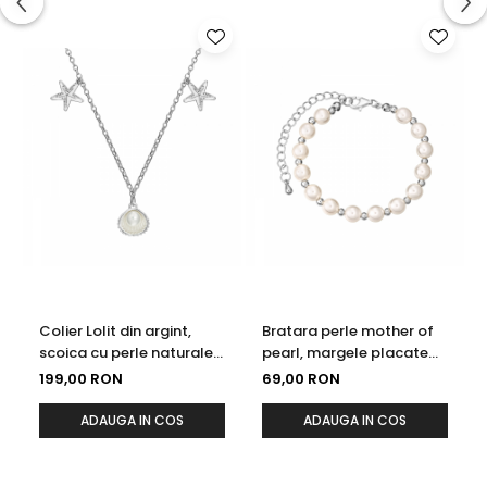
Colier Lolit din argint,
Bratara perle mother of
scoica cu perle naturale
pearl, margele placate
si stele de mare
cu rodiu, 16 - 20 cm
199,00 RON
69,00 RON
ADAUGA IN COS
ADAUGA IN COS