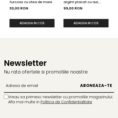
turcoaz cu stea de mare
argint placat cu aur,
perla neagra de cultura,
30,00 RON
99,00 RON
22-27 cm
ADAUGA IN COS
ADAUGA IN COS
Newsletter
Nu rata ofertele si promotiile noastre
Vreau sa primesc newsletter cu promotiile magazinului.
Afla mai multe in
Politica de Confidentialitate