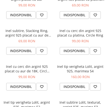
marimea 55
99,00 RON
69,00 RON
INDISPONIBIL
INDISPONIBIL
Inel subtire, Stacking Ring,
Inel cu cerc din argint 925
argint 925 placat cu aur de
placat cu platina, Circle Ring
18K, marimea 55
69,00 RON
99,00 RON
INDISPONIBIL
INDISPONIBIL
Inel cu cerc din argint 925
Inel tip verigheta Lolit, argint
placat cu aur de 18K, Circle
925, marimea 54
Ring
99,00 RON
160,00 RON
INDISPONIBIL
INDISPONIBIL
Inel tip verigheta Lolit, argint
Inel subtire Lolit, texturat,
925, marimea 52
argint 925, marime 53