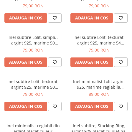
(17.19mm)
(16.56mm)
79,00 RON
79,00 RON
ADAUGA IN COS
ADAUGA IN COS
Inel subtire Lolit, simplu,
Inel subtire Lolit, texturat,
argint 925, marime 50
argint 925, marime 54
(15.92mm)
(17.19mm)
79,00 RON
79,00 RON
ADAUGA IN COS
ADAUGA IN COS
Inel subtire Lolit, texturat,
Inel minimalist Lolit argint
argint 925, marime 50
925, marime reglabila,
(15.92mm)
grosime 1.5mm
79,00 RON
89,00 RON
ADAUGA IN COS
ADAUGA IN COS
Inel minimalist reglabil din
Inel subtire, Stacking Ring,
argint placat cu aur
argint 925 placat cu platina,