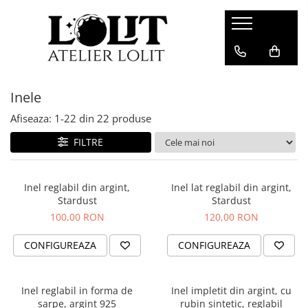
Bratari
Colectii
Martisoare
Bratari fixe (bangle)
Cherry Bomb
Bratari snur
Inele
Bratari lantisor
Crescent Moon
Pandantive
Bratari snur
Minimalist
Afiseaza:
1-
22
din
22
produse
Secrets of the Heart
FILTRE
Inel reglabil din argint,
Inel lat reglabil din argint,
Stardust
Stardust
100,00 RON
120,00 RON
CONFIGUREAZA
CONFIGUREAZA
Inel reglabil in forma de
Inel impletit din argint, cu
sarpe, argint 925
rubin sintetic, reglabil