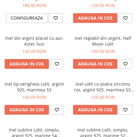
180,00 RON
120,00 RON
CONFIGUREAZA
ADAUGA IN COS
Inel din argint placat cu aur,
Inel reglabil din argint, Half
Aztec Sun
Moon Lolit
120,00 RON
190,00 RON
ADAUGA IN COS
ADAUGA IN COS
Inel tip verigheta Lolit, argint
Inel Lolit cu piatra zirconiu
925, marimea 53
roz, argint 925, marimea 53,
16.87mm
160,00 RON
129,00 RON
ADAUGA IN COS
ADAUGA IN COS
Inel subtire Lolit, simplu,
Inel subtire Lolit, simplu,
argint 925, marime 54
argint 925, marime 52