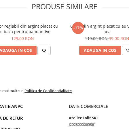
PRODUSE SIMILARE
or reglabil din argint placat cu
Colier din argint placat cu aur
-17%
r, baza pentru pandantive
nea
129,00 RON
119,00 RON
99,00 RO
ADAUGA IN COS
ADAUGA IN COS
la mai multe in
Politica de Confidentialitate
ZATIE ANPC
DATE COMERCIALE
A DE RETUR
Atelier Lolit SRL
J2023000065361