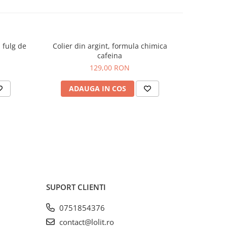
, fulg de
Colier din argint, formula chimica
Colier 
-23%
cafeina
N
129,00 RON
1
ADAUGA IN COS
AD
SUPORT CLIENTI
0751854376
contact@lolit.ro