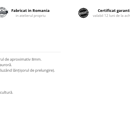
Fabricat in Romania
Certificat garant
in atelierul propriu
valabil 12 luni de la ach
etrul de aproximativ 8mm.
 auroră.
luzând lănțișorul de prelungire).
cultură.