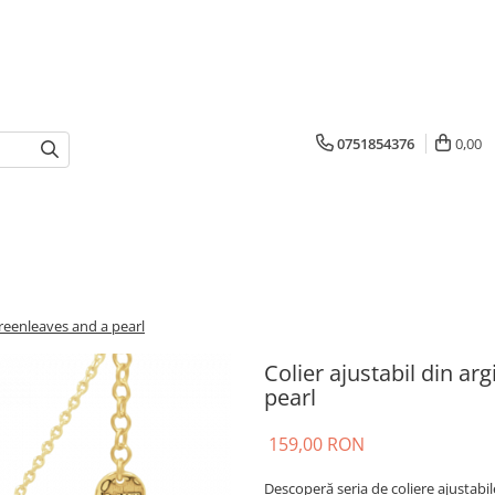
0751854376
0,00
 Greenleaves and a pearl
Colier ajustabil din ar
pearl
159,00 RON
Descoperă seria de coliere ajustabil