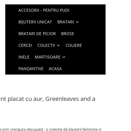
ACCESORII - PENTRU PUDI
BIJUTERII UNICAT
BRATARI
BRATARI DE PICIOR
BROSE
CERCEI
COLECTII
COLIERE
INELE
MARTISOARE
PANDANTIVE
ACASA
gint placat cu aur, Greenleaves and a
e prin crenguța decupată - o colecție de bijuterii feminine și