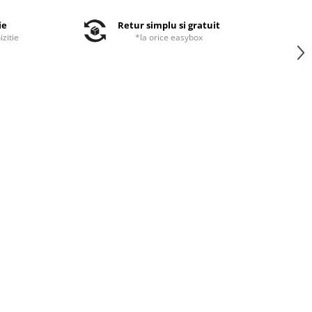
ie
Retur simplu si gratuit
izitie
*la orice easybox