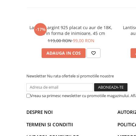
Lant din argint 925 placat cu aur de 18K,
Lantis
-17%
zale in forma de inimioare, 45 cm
au
119,00 RON
99,00 RON
ADAUGA IN COS
Newsletter
Nu rata ofertele si promotiile noastre
Vreau sa primesc newsletter cu promotiile magazinului. Af
DESPRE NOI
AUTORI
TERMENI SI CONDITII
POLITIC