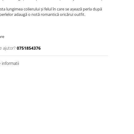
sta lungimea colierului și felul în care se așează perla după
a perlelor adaugă o notă romantică oricărui outfit.
are
e ajutor?
0751854376
informatii