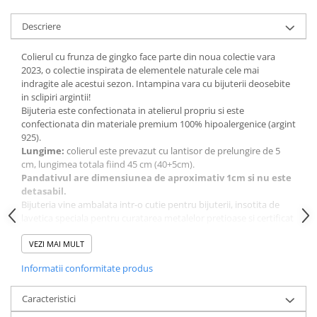
Descriere
Colierul cu frunza de gingko face parte din noua colectie vara
2023, o colectie inspirata de elementele naturale cele mai
indragite ale acestui sezon. Intampina vara cu bijuterii deosebite
in sclipiri argintii!
Bijuteria este confectionata in atelierul propriu si este
confectionata din materiale premium 100% hipoalergenice (argint
925).
Lungime:
colierul este prevazut cu lantisor de prelungire de 5
cm, lungimea totala fiind 45 cm (40+5cm).
Pandativul are dimensiunea de aproximativ 1cm si nu este
detasabil.
Bijuteria vine ambalata intr-o cutie pentru bijuterii, insotita de
lavetica speciala pentru curatarea metalelor pretioase si certificat
de garantie si conformitate valabile 12 luni de la data achizitiei.
Greutate: aprox. 2.4g+/-0.1g.
VEZI MAI MULT
Informatii conformitate produs
Instructiuni pentru pastrare:
Stim ca esti tentat sa o porti la mare, insa apa si lotiunile pot
deteriora semnificativ aspectul bijuteriilor, mai ales a celor
Caracteristici
placate. Feriti bijuteriile de contactul cu apa, clor, creme si lotiuni