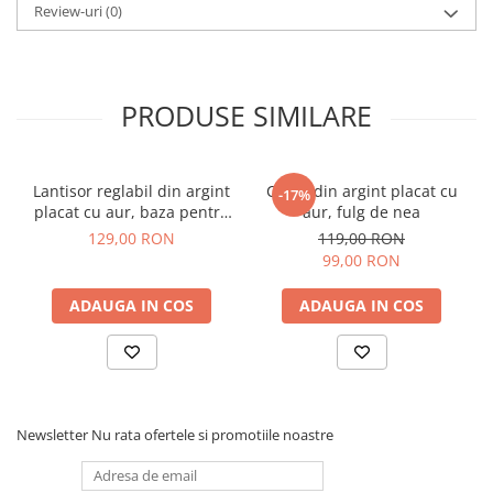
Review-uri
(0)
sau substante chimice. Inainte de depozitare, lustruiti bijuteria cu
laveta speciala primita, apoi spalati gentil cu sapun lichid si uscati
o carpa moale. Pastrati bijuteria intr-o punguta cu inchidere
ferma (nu direct in cutia de bijuterii).
Fiind un colier delicat, recomandarea noastra este sa nu il
PRODUSE SIMILARE
porti niciodata in timp ce dormi sau in timpul altor
activitati care ar putea creste riscul agatarii si al ruperii
(ex. activitati sportive, sub dus).
Lantisor reglabil din argint
Colier din argint placat cu
-17%
placat cu aur, baza pentru
aur, fulg de nea
pandantive
129,00 RON
119,00 RON
99,00 RON
ADAUGA IN COS
ADAUGA IN COS
Newsletter
Nu rata ofertele si promotiile noastre