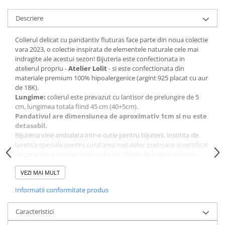
Descriere
Colierul delicat cu pandantiv fluturas face parte din noua colectie
vara 2023, o colectie inspirata de elementele naturale cele mai
indragite ale acestui sezon! Bijuteria este confectionata in
atelierul propriu -
Atelier Lolit
- si este confectionata din
materiale premium 100% hipoalergenice (argint 925 placat cu aur
de 18K).
Lungime:
colierul este prevazut cu lantisor de prelungire de 5
cm, lungimea totala fiind 45 cm (40+5cm).
Pandativul are dimensiunea de aproximativ 1cm si nu este
detasabil.
Bijuteria vine ambalata intr-o cutie pentru bijuterii, insotita de
lavetica speciala pentru curatarea metalelor pretioase si certificat
de garantie si conformitate valabile 12 luni de la data achizitiei.
Greutate: aprox. 1.9g+/-0.1g.
VEZI MAI MULT
Instructiuni pentru pastrare:
Informatii conformitate produs
Stim ca esti tentat sa o porti la mare, insa apa si lotiunile pot
deteriora semnificativ aspectul bijuteriilor, mai ales a celor
placate. Feriti bijuteriile de contactul cu apa, clor, creme si lotiuni
Caracteristici
sau substante chimice. Inainte de depozitare, lustruiti bijuteria cu