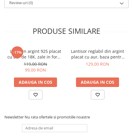
Review-uri
(0)
laveta speciala primita, apoi spalati gentil cu sapun lichid si uscati
o carpa moale. Pastrati bijuteria intr-o punguta cu inchidere
ferma (nu direct in cutia de bijuterii).
Fiind un colier delicat, recomandarea noastra este sa nu il
porti niciodata in timp ce dormi sau in timpul altor
PRODUSE SIMILARE
activitati care ar putea creste riscul agatarii si al ruperii
(ex. activitati sportive, sub dus).
Lant din argint 925 placat
Lantisor reglabil din argint
-17%
cu aur de 18K, zale in forma
placat cu aur, baza pentru
de inimioare, 45 cm
pandantive
119,00 RON
129,00 RON
99,00 RON
ADAUGA IN COS
ADAUGA IN COS
Newsletter
Nu rata ofertele si promotiile noastre