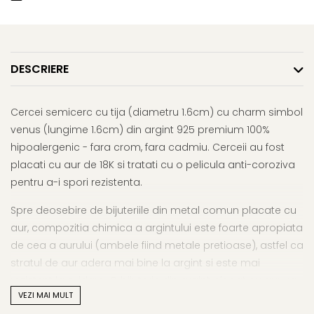
DESCRIERE
Cercei semicerc cu tija (diametru 1.6cm) cu charm simbol
venus (lungime 1.6cm) din argint 925 premium 100%
hipoalergenic - fara crom, fara cadmiu. Cerceii au fost
placati cu aur de 18K si tratati cu o pelicula anti-coroziva
pentru a-i spori rezistenta.
Spre deosebire de bijuteriile din metal comun placate cu
aur, compozitia chimica a argintului este foarte apropiata
de cea a aurului (ambele fiind metale pretioase), astfel ca
stratul de aur adera mai bine la argint si este mai
rezistent la oxidare. O bijuterie din argint placat cu aur va
VEZI MAI MULT
fi mult mai durabila si isi va pastra aspectul initial mult