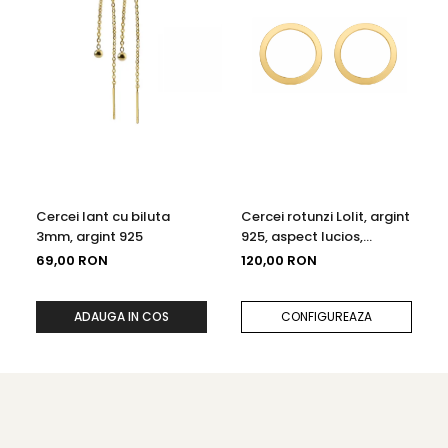
Cercei lant cu biluta
Cercei rotunzi Lolit, argint
3mm, argint 925
925, aspect lucios,
diametru 1.4cm
69,00 RON
120,00 RON
ADAUGA IN COS
CONFIGUREAZA