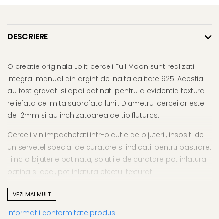
DESCRIERE
O creatie originala Lolit, cerceii Full Moon sunt realizati
integral manual din argint de inalta calitate 925. Acestia
au fost gravati si apoi patinati pentru a evidentia textura
reliefata ce imita suprafata lunii. Diametrul cerceilor este
de 12mm si au inchizatoarea de tip fluturas.
Cerceii vin impachetati intr-o cutie de bijuterii, insositi de
un servetel special de curatare si indicatii pentru pastrare.
Fiind o bijuterie patinata, solutiile de curatare pot inlatura
patina si deci, pot inlatura efectul texturat.
Greutate: 1.14g/pereche.
VEZI MAI MULT
Informatii conformitate produs