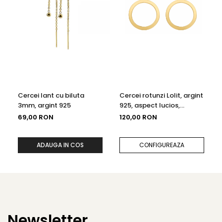
Cercei lant cu biluta
Cercei rotunzi Lolit, argint
3mm, argint 925
925, aspect lucios,
diametru 1.4cm
69,00 RON
120,00 RON
ADAUGA IN COS
CONFIGUREAZA
Newsletter