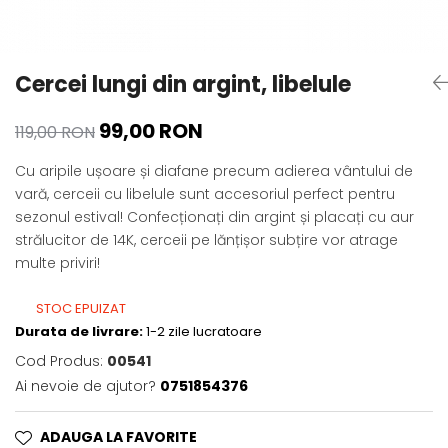
Cercei lungi din argint, libelule
99,00 RON
119,00 RON
Cu aripile ușoare și diafane precum adierea vântului de
vară, cerceii cu libelule sunt accesoriul perfect pentru
sezonul estival! Confecționați din argint și placați cu aur
strălucitor de 14K, cerceii pe lănțișor subțire vor atrage
multe priviri!
STOC EPUIZAT
Durata de livrare:
1-2 zile lucratoare
Cod Produs:
00541
Ai nevoie de ajutor?
0751854376
ADAUGA LA FAVORITE