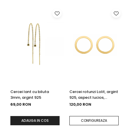
Cercei lant cu biluta
Cercei rotunzi Lolit, argint
3mm, argint 925
925, aspect lucios,
diametru 1.4cm
69,00 RON
120,00 RON
ADAUGA IN COS
CONFIGUREAZA