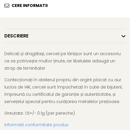
CERE INFORMATII
DESCRIERE
Delicați și dragălași, cerceii pe lănțișor sunt un accesoriu
ce se potrivește multor ținute, iar libelulele adaugă un
strop de feminitate!
Confecționați în atelierul propriu din argint placat cu aur
lucios de 14K, cerceii sunt împachetați în cutie de bijuterii,
împreună cu certificatul de garanție și autenticitate, și
servețelul special pentru curățarea metalelor prețioase.
Greutate: 1.5+/- 0.1g (per pereche)
Informatii conformitate produs