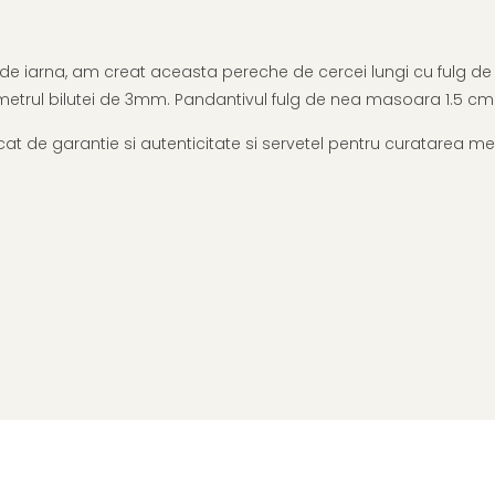
 de iarna, am creat aceasta pereche de cercei lungi cu fulg de n
metrul bilutei de 3mm. Pandantivul fulg de nea masoara 1.5 cm
ificat de garantie si autenticitate si servetel pentru curatarea me