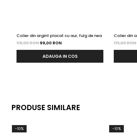
Colier din argint placat cu aur, fulg de nea
Colier din a
119,00 RON
99,00 RON
119,00 RON
ADAUGA IN COS
PRODUSE SIMILARE
-10%
-10%