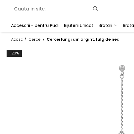
Bratari
Colectii
Martisoare
Accesorii - pentru Pudi
Bijuterii Unicat
Bratari
Brata
Bratari fixe (bangle)
Cherry Bomb
Bratari snur
Acasa /
Cercei /
Cercei lungi din argint, fulg de nea
Bratari lantisor
Crescent Moon
Pandantive
Bratari snur
Minimalist
-20%
Secrets of the Heart