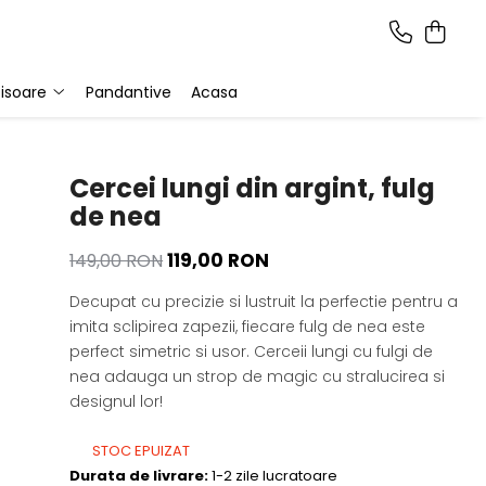
isoare
Pandantive
Acasa
Cercei lungi din argint, fulg
de nea
119,00 RON
149,00 RON
Decupat cu precizie si lustruit la perfectie pentru a
imita sclipirea zapezii, fiecare fulg de nea este
perfect simetric si usor. Cerceii lungi cu fulgi de
nea adauga un strop de magic cu stralucirea si
designul lor!
STOC EPUIZAT
Durata de livrare:
1-2 zile lucratoare