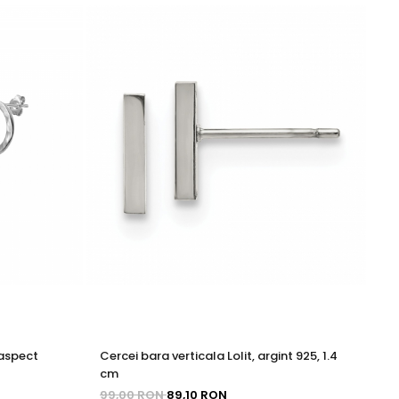
 aspect
Cercei bara verticala Lolit, argint 925, 1.4
Ce
cm
c
99,00 RON
89,10 RON
11