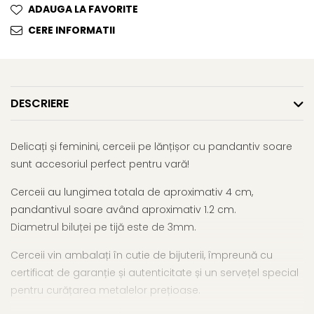
ADAUGA LA FAVORITE
CERE INFORMATII
DESCRIERE
Delicați și feminini, cerceii pe lănțișor cu pandantiv soare
sunt accesoriul perfect pentru vară!
Cerceii au lungimea totala de aproximativ 4 cm,
pandantivul soare având aproximativ 1.2 cm.
Diametrul biluței pe tijă este de 3mm.
Cerceii vin ambalați în cutie de bijuterii, împreună cu
certificat de garanție și autenticitate și un servețel special
pentru curățarea metalelor prețioase.