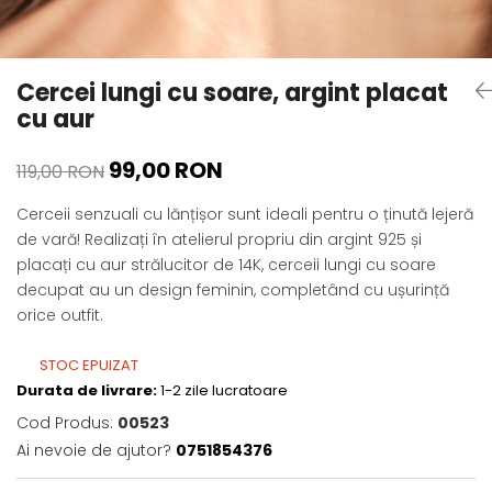
Cercei lungi cu soare, argint placat
cu aur
99,00 RON
119,00 RON
Cerceii senzuali cu lănțișor sunt ideali pentru o ținută lejeră
de vară! Realizați în atelierul propriu din argint 925 și
placați cu aur strălucitor de 14K, cerceii lungi cu soare
decupat au un design feminin, completând cu ușurință
orice outfit.
STOC EPUIZAT
Durata de livrare:
1-2 zile lucratoare
Cod Produs:
00523
Ai nevoie de ajutor?
0751854376