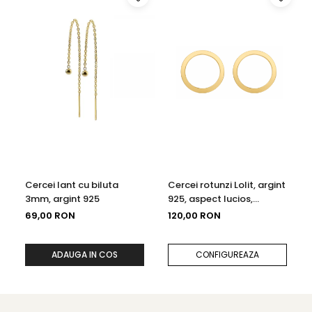
Cercei lant cu biluta
Cercei rotunzi Lolit, argint
3mm, argint 925
925, aspect lucios,
diametru 1.4cm
69,00 RON
120,00 RON
ADAUGA IN COS
CONFIGUREAZA