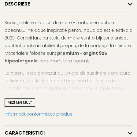
DESCRIERE
Scoici, stelute si caluti de mare - toate elementele
oceanului ne aduc inspiratie pentru noua colectie estivala
2023! Cerceii lant cu stele de mare sunt o bijuterie unicat
confectionata in atelierul propriu, de la concept la finisare.
Materialele folosite sunt
premium - argint 925
hipoalergenic
, fara crom, fara cadmiu.
Lantisorul este prevazut cu un arc de sustinere care ajuta
la fixarea pozitiei in ureche. Lungimea firului este de
aproximativ 7 cm in spate si aproximativ 4 cm in fata (cu
tot cu pandantiv), iar diametrul stelei este de aproximativ
VEZI MAI MULT
16mm.
Informatii conformitate produs
Bijuteria vine impachetata intr-o cutiuta de bijuterii, gata
pentru a fi oferita cadou si vine insotita de servetel special
pentru curatarea metalelor pretioase si certificat de
CARACTERISTICI