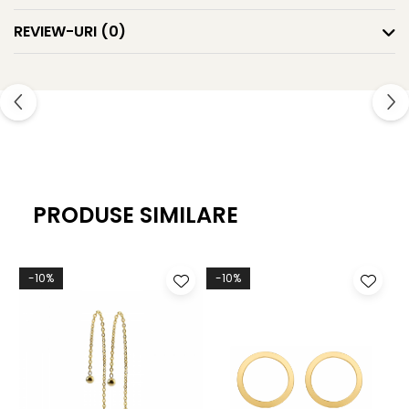
garantie si conformitate.
REVIEW-URI
(0)
Greutate: aprox 1.5g.
PRODUSE SIMILARE
-10%
-10%
-