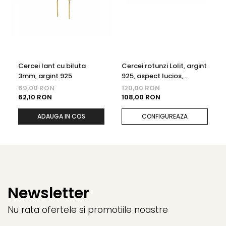
Cercei lant cu biluta
Cercei rotunzi Lolit, argint
3mm, argint 925
925, aspect lucios,
diametru 1.4cm
69,00 RON
120,00 RON
62,10 RON
108,00 RON
ADAUGA IN COS
CONFIGUREAZA
Newsletter
Nu rata ofertele si promotiile noastre