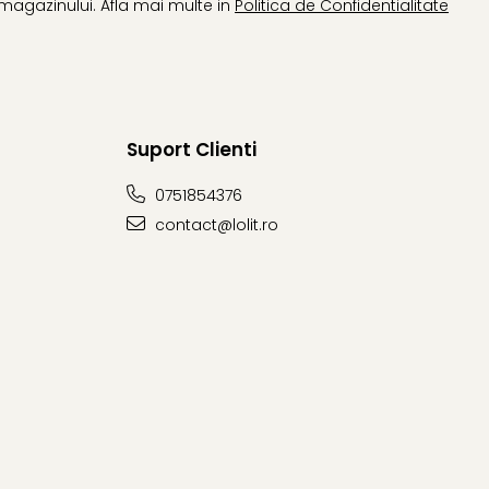
magazinului. Afla mai multe in
Politica de Confidentialitate
Suport Clienti
0751854376
contact@lolit.ro