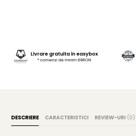
Livrare gratuita in easybox
* comenzi de minim 69RON
DESCRIERE
CARACTERISTICI
REVIEW-URI
(0)