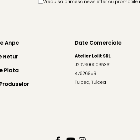
Vreau sa primesc newsletter cu promotiile 
ie Anpc
Date Comerciale
e Retur
Atelier Lolit SRL
J2023000065361
e Plata
47626958
Tulcea, Tulcea
Produselor