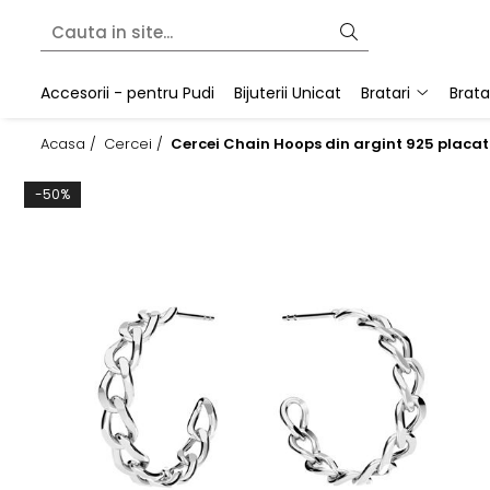
Bratari
Colectii
Martisoare
Accesorii - pentru Pudi
Bijuterii Unicat
Bratari
Brata
Bratari fixe (bangle)
Cherry Bomb
Bratari snur
Acasa /
Cercei /
Cercei Chain Hoops din argint 925 placati 
Bratari lantisor
Crescent Moon
Pandantive
Bratari snur
Minimalist
-50%
Secrets of the Heart