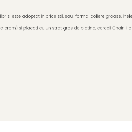
or si este adoptat in orice stil, sau...forma: coliere groase, inele
ara crom) si placati cu un strat gros de platina, cerceii Chain H