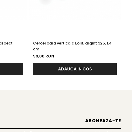
 aspect
Cercei bara verticala Lolit, argint 925, 1.4
Ce
cm
c
99,00 RON
11
ADAUGA IN COS