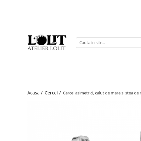
Bratari
Colectii
Martisoare
Bratari fixe (bangle)
Cherry Bomb
Bratari snur
Bratari lantisor
Crescent Moon
Pandantive
Bratari snur
Minimalist
Secrets of the Heart
Acasa /
Cercei /
Cercei asimetrici, calut de mare si stea de