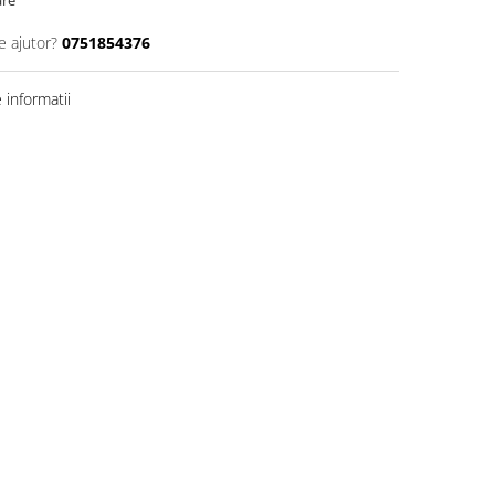
are
e ajutor?
0751854376
informatii