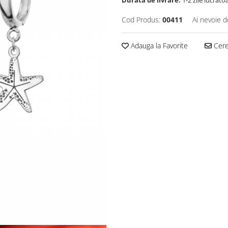
Durata de livrare:
1-2 zile lucrato
Cod Produs:
00411
Ai nevoie d
Adauga la Favorite
Cere 