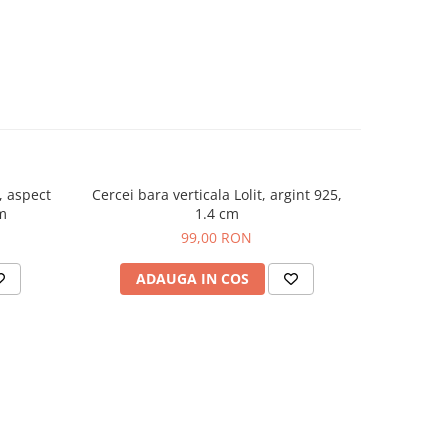
, aspect
Cercei bara verticala Lolit, argint 925,
Cercei bar
cm
1.4 cm
99,00 RON
ADAUGA IN COS
AD