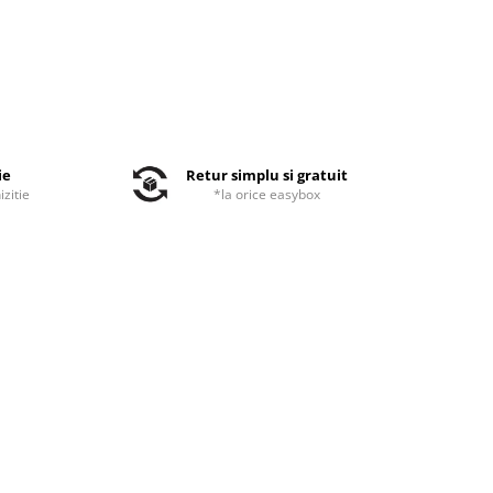
ie
Retur simplu si gratuit
izitie
*la orice easybox