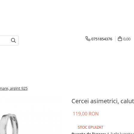
0751854376
0,00
 mare, argint 925
Cercei asimetrici, calu
119,00 RON
STOC EPUIZAT