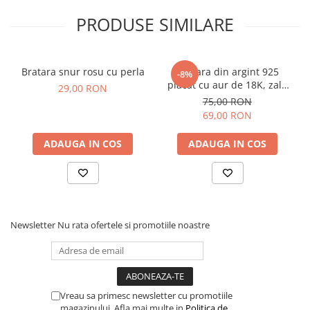
PRODUSE SIMILARE
Bratara snur rosu cu perla
Bratara din argint 925
-8%
placat cu aur de 18K, zale
29,00 RON
in forma de inimioare, 19
75,00 RON
cm
69,00 RON
ADAUGA IN COS
ADAUGA IN COS
Newsletter
Nu rata ofertele si promotiile noastre
Vreau sa primesc newsletter cu promotiile
magazinului. Afla mai multe in
Politica de