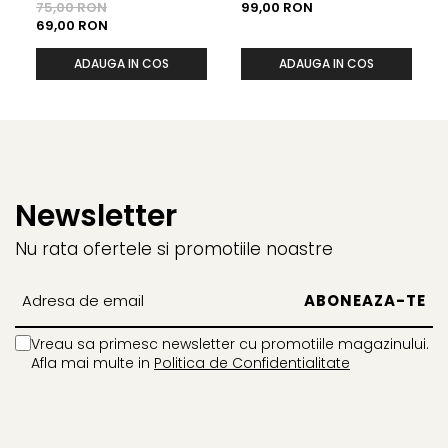
in forma de inimioare, 19
75,00 RON
99,00 RON
cm
69,00 RON
ADAUGA IN COS
ADAUGA IN COS
Newsletter
Nu rata ofertele si promotiile noastre
Vreau sa primesc newsletter cu promotiile magazinului.
Afla mai multe in
Politica de Confidentialitate