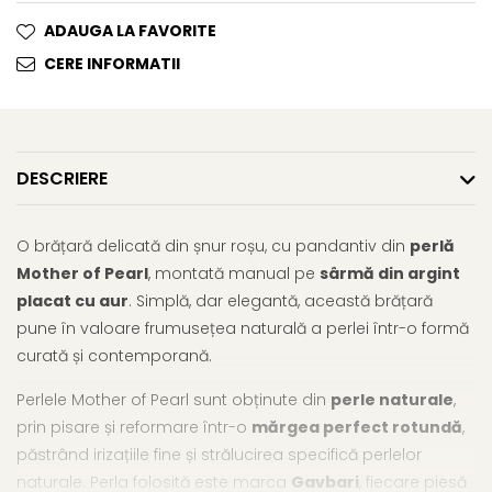
ADAUGA LA FAVORITE
CERE INFORMATII
DESCRIERE
O brățară delicată din șnur roșu, cu pandantiv din
perlă
Mother of Pearl
, montată manual pe
sârmă din argint
placat cu aur
. Simplă, dar elegantă, această brățară
pune în valoare frumusețea naturală a perlei într-o formă
curată și contemporană.
Perlele Mother of Pearl sunt obținute din
perle naturale
,
prin pisare și reformare într-o
mărgea perfect rotundă
,
păstrând irizațiile fine și strălucirea specifică perlelor
naturale. Perla folosită este marca
Gavbari
, fiecare piesă