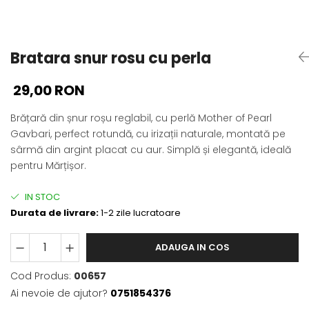
Bratara snur rosu cu perla
29,00 RON
Brățară din șnur roșu reglabil, cu perlă Mother of Pearl
Gavbari, perfect rotundă, cu irizații naturale, montată pe
sârmă din argint placat cu aur. Simplă și elegantă, ideală
pentru Mărțișor.
IN STOC
Durata de livrare:
1-2 zile lucratoare
ADAUGA IN COS
Cod Produs:
00657
Ai nevoie de ajutor?
0751854376