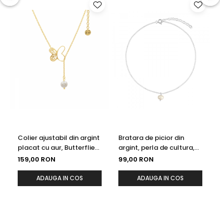
Colier ajustabil din argint
Bratara de picior din
placat cu aur, Butterflies
argint, perla de cultura,
and Pearls
22-27 cm
159,00 RON
99,00 RON
ADAUGA IN COS
ADAUGA IN COS