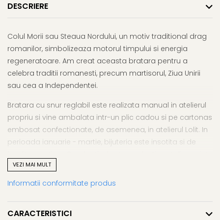
DESCRIERE
Colul Morii sau Steaua Nordului, un motiv traditional drag
romanilor, simbolizeaza motorul timpului si energia
regeneratoare. Am creat aceasta bratara pentru a
celebra traditii romanesti, precum martisorul, Ziua Unirii
sau cea a Independentei.
Bratara cu snur reglabil este realizata manual in atelierul
propriu si vine ambalata intr-un plic cadou si pe cartonas
embosat confectionate, de asemenea, in atelierul Lolit. In
perioada ianuarie - martie, bijuteria este insotita si de
fundita martisor. Pandantivul este confectionat din argint
VEZI MAI MULT
925 premium, fara cadmiu si fara crom si vine cu certificat
de garantie si autenticitate.
Informatii conformitate produs
CARACTERISTICI