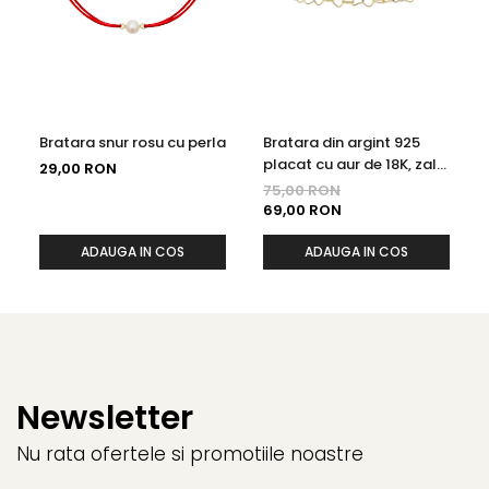
Bratara snur rosu cu perla
Bratara din argint 925
placat cu aur de 18K, zale
29,00 RON
in forma de inimioare, 19
75,00 RON
cm
69,00 RON
ADAUGA IN COS
ADAUGA IN COS
Newsletter
Nu rata ofertele si promotiile noastre