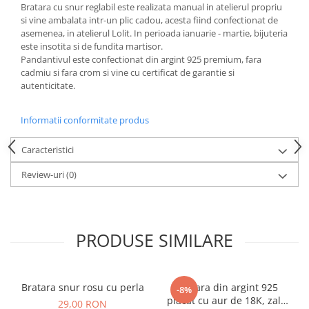
Bratara cu snur reglabil este realizata manual in atelierul propriu
si vine ambalata intr-un plic cadou, acesta fiind confectionat de
asemenea, in atelierul Lolit. In perioada ianuarie - martie, bijuteria
este insotita si de fundita martisor.
Pandantivul este confectionat din argint 925 premium, fara
cadmiu si fara crom si vine cu certificat de garantie si
autenticitate.
Informatii conformitate produs
Caracteristici
Review-uri
(0)
PRODUSE SIMILARE
Bratara snur rosu cu perla
Bratara din argint 925
-8%
placat cu aur de 18K, zale
29,00 RON