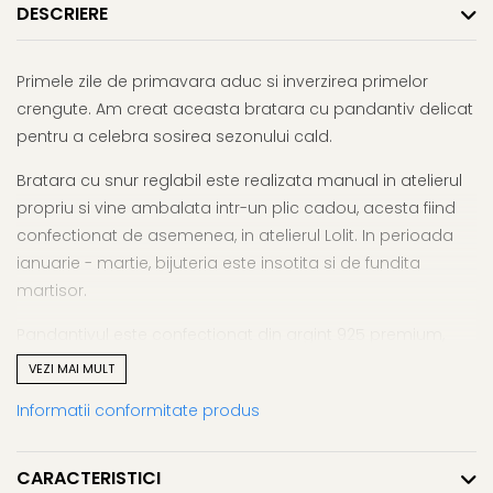
DESCRIERE
Primele zile de primavara aduc si inverzirea primelor
crengute. Am creat aceasta bratara cu pandantiv delicat
pentru a celebra sosirea sezonului cald.
Bratara cu snur reglabil este realizata manual in atelierul
propriu si vine ambalata intr-un plic cadou, acesta fiind
confectionat de asemenea, in atelierul Lolit. In perioada
ianuarie - martie, bijuteria este insotita si de fundita
martisor.
Pandantivul este confectionat din argint 925 premium,
fara cadmiu si fara crom si vine cu certificat de garantie
VEZI MAI MULT
si autenticitate.
Informatii conformitate produs
CARACTERISTICI