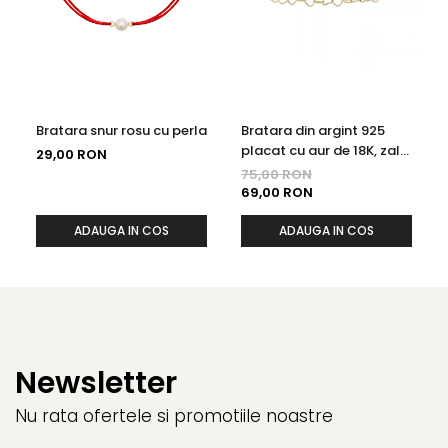
Bratara snur rosu cu perla
Bratara din argint 925
placat cu aur de 18K, zale
29,00 RON
in forma de inimioare, 19
75,00 RON
cm
69,00 RON
ADAUGA IN COS
ADAUGA IN COS
Newsletter
Nu rata ofertele si promotiile noastre