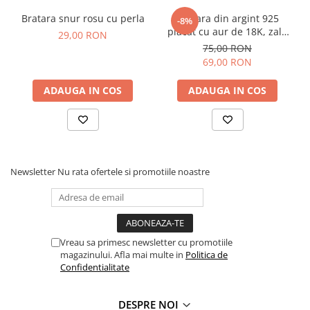
Bratara snur rosu cu perla
Bratara din argint 925
-8%
placat cu aur de 18K, zale
29,00 RON
in forma de inimioare, 19
75,00 RON
cm
69,00 RON
ADAUGA IN COS
ADAUGA IN COS
Newsletter
Nu rata ofertele si promotiile noastre
Vreau sa primesc newsletter cu promotiile
magazinului. Afla mai multe in
Politica de
Confidentialitate
DESPRE NOI