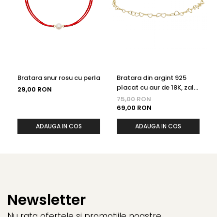
Bratara snur rosu cu perla
Bratara din argint 925
placat cu aur de 18K, zale
29,00 RON
in forma de inimioare, 19
75,00 RON
cm
69,00 RON
ADAUGA IN COS
ADAUGA IN COS
Newsletter
Nu rata ofertele si promotiile noastre