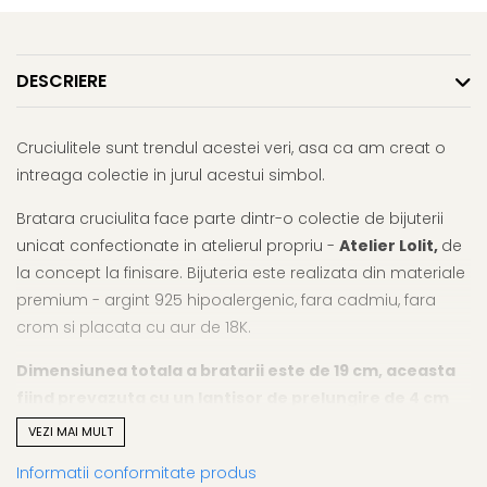
DESCRIERE
Cruciulitele sunt trendul acestei veri, asa ca am creat o
intreaga colectie in jurul acestui simbol.
Bratara cruciulita face parte dintr-o colectie de bijuterii
unicat confectionate in atelierul propriu -
Atelier Lolit,
de
la concept la finisare. Bijuteria este realizata din materiale
premium - argint 925 hipoalergenic, fara cadmiu, fara
crom si placata cu aur de 18K.
Dimensiunea totala a bratarii este de 19 cm, aceasta
fiind prevazuta cu un lantisor de prelungire de 4 cm
(15+4cm).
VEZI MAI MULT
Bijuteria vine ambalata intr-o cutie pentru bijuterii, insotita
Informatii conformitate produs