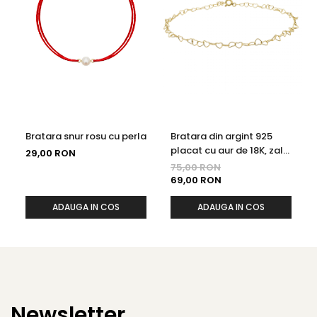
Bratara snur rosu cu perla
Bratara din argint 925
placat cu aur de 18K, zale
29,00 RON
in forma de inimioare, 19
75,00 RON
cm
69,00 RON
ADAUGA IN COS
ADAUGA IN COS
Newsletter