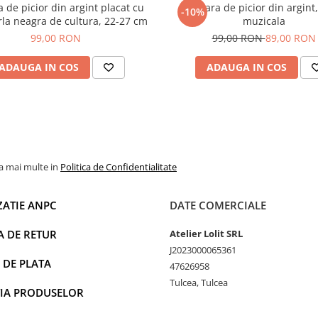
a de picior din argint placat cu
Bratara de picior din argint
-10%
rla neagra de cultura, 22-27 cm
muzicala
99,00 RON
99,00 RON
89,00 RON
ADAUGA IN COS
ADAUGA IN COS
la mai multe in
Politica de Confidentialitate
ZATIE ANPC
DATE COMERCIALE
A DE RETUR
Atelier Lolit SRL
J2023000065361
 DE PLATA
47626958
Tulcea, Tulcea
IA PRODUSELOR