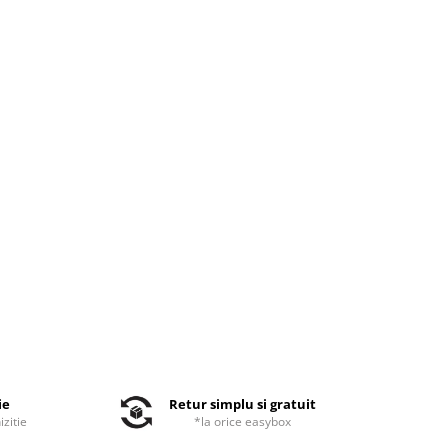
ie
Retur simplu si gratuit
izitie
*la orice easybox