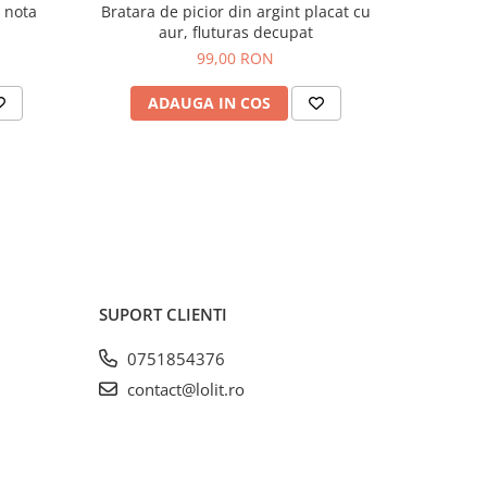
, nota
Bratara de picior din argint placat cu
Bratara d
aur, fluturas decupat
99,00 RON
ADAUGA IN COS
AD
SUPORT CLIENTI
0751854376
contact@lolit.ro