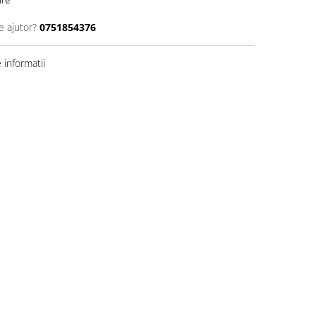
are
e ajutor?
0751854376
informatii