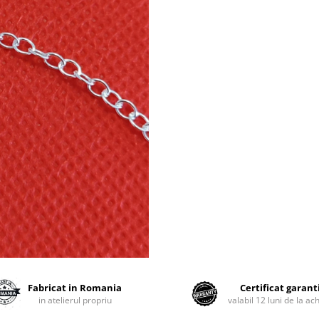
Fabricat in Romania
Certificat garant
in atelierul propriu
valabil 12 luni de la ach