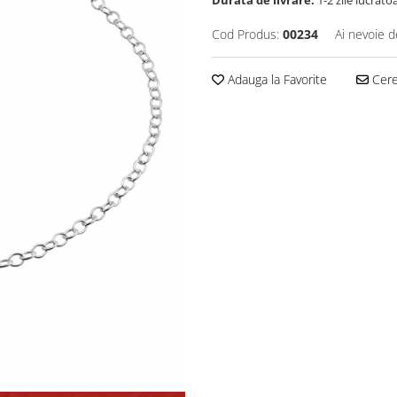
Durata de livrare:
1-2 zile lucrato
Cod Produs:
00234
Ai nevoie d
Adauga la Favorite
Cere 