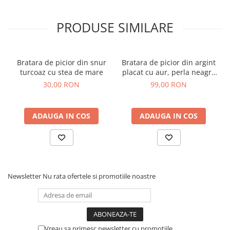
PRODUSE SIMILARE
Bratara de picior din snur
Bratara de picior din argint
turcoaz cu stea de mare
placat cu aur, perla neagra
de cultura, 22-27 cm
30,00 RON
99,00 RON
ADAUGA IN COS
ADAUGA IN COS
Newsletter
Nu rata ofertele si promotiile noastre
Vreau sa primesc newsletter cu promotiile