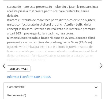
Steaua de mare este prezenta in multe din bijuteriile noastre, insa
aceasta piesa a fost creata pentru cei care prefera bijuteriile
delicate.
Bratara cu steluta de mare face parte dintr-o colectie de bijuterii
unicat confectionate in atelierul propriu -
Atelier Lolit,
de la
concept la finisare. Bratara este realizata din materiale premium -
argint 925 hipoalergenic, fara cadmiu, fara crom.
Dimensiunea totala a bratarii este de 27 cm, aceasta fiind
prevazuta cu un lantisor de prelungire de 5 cm (22+5cm).
Bijuteria vine ambalata intr-o cutie pentru bijuterii, insotita de
lavetica speciala pentru curatarea metalelor pretioase si certificat
de garantie si conformitate valabile 12 luni de la data achizitiei.
Greutate: aprox. 1.4g+/-0.1g.
Instructiuni pentru pastrare:
Stim ca esti tentat sa o porti la mare, insa apa si lotiunile pot
VEZI MAI MULT
deteriora semnificativ aspectul bijuteriilor, mai ales a celor
Informatii conformitate produs
placate. Feriti bijuteriile de contactul cu apa, clor, creme si lotiuni
sau substante chimice. Inainte de depozitare, lustruiti bijuteria cu
laveta speciala primita, apoi spalati gentil cu sapun lichid si uscati
Caracteristici
o carpa moale. Pastrati bijuteria intr-o punguta cu inchidere
Review-uri
(0)
ferma (nu direct in cutia de bijuterii).