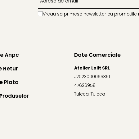
Vreau sa primesc newsletter cu promotiile 
ie Anpc
Date Comerciale
e Retur
Atelier Lolit SRL
J2023000065361
e Plata
47626958
Tulcea, Tulcea
Produselor