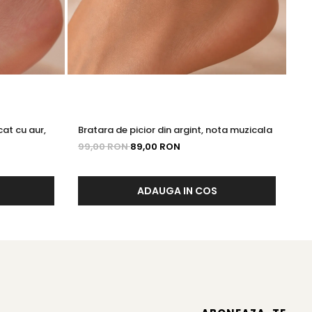
cat cu aur,
Bratara de picior din argint, nota muzicala
Br
st
99,00 RON
89,00 RON
99
ADAUGA IN COS