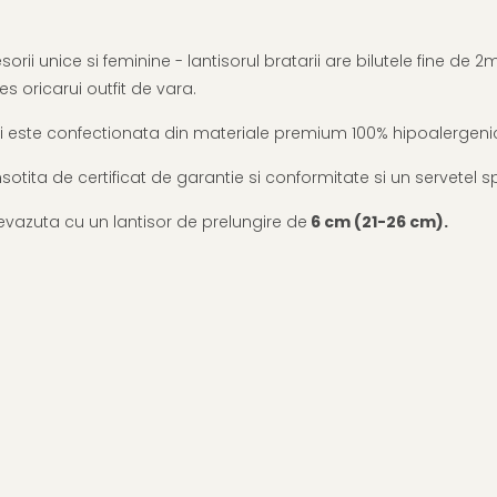
rii unice si feminine - lantisorul bratarii are bilutele fine de 
 oricarui outfit de vara.
 si este confectionata din materiale premium 100% hipoalergenic
 insotita de certificat de garantie si conformitate si un servete
revazuta cu un lantisor de prelungire de
6 cm (21-26 cm).