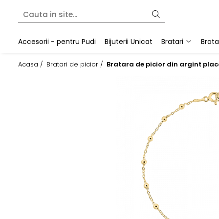
Bratari
Colectii
Martisoare
Accesorii - pentru Pudi
Bijuterii Unicat
Bratari
Brata
Bratari fixe (bangle)
Cherry Bomb
Bratari snur
Acasa /
Bratari de picior /
Bratara de picior din argint pla
Bratari lantisor
Crescent Moon
Pandantive
Bratari snur
Minimalist
Secrets of the Heart