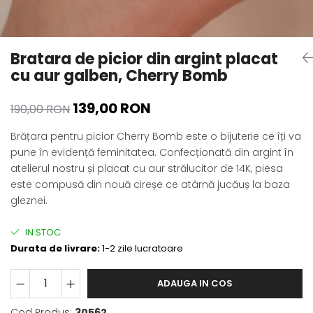
Bratara de picior din argint placat
cu aur galben, Cherry Bomb
139,00 RON
190,00 RON
Brățara pentru picior Cherry Bomb este o bijuterie ce îți va
pune în evidență feminitatea. Confecționată din argint în
atelierul nostru și placat cu aur strălucitor de 14K, piesa
este compusă din nouă cireșe ce atârnă jucăuș la baza
gleznei.
IN STOC
Durata de livrare:
1-2 zile lucratoare
ADAUGA IN COS
Cod Produs:
30562