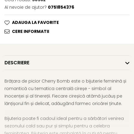
Ai nevoie de ajutor?
0751854376
ADAUGA LA FAVORITE
CERE INFORMATII
DESCRIERE
Brățara de picior Cherry Bomb este o bijuterie feminină și
romantică cu tematica centrală cireșe - simbol al
inocenței și al tinereții. Fiecare cireșică atârnă jucăuș pe
lănțișorul fin și delicat, adăugând farmec oricărei ținute.
Bijuteria poate fi cadoul ideal pentru a sărbători venirea
sezonului cald sau pur și simplu pentru a celebra
feminitatea. Bijuteria este ambalată în cutiuță pentru