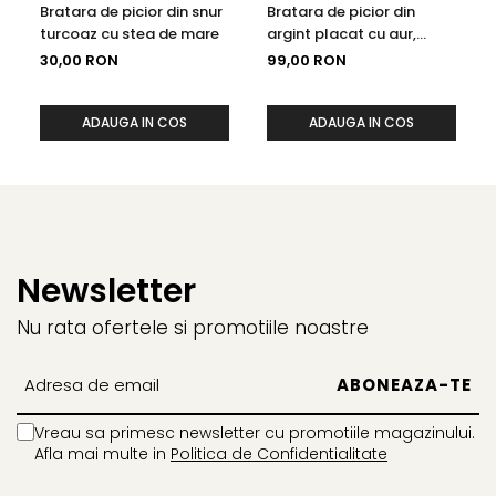
Bratara de picior din snur
Bratara de picior din
turcoaz cu stea de mare
argint placat cu aur,
perla neagra de cultura,
30,00 RON
99,00 RON
22-27 cm
ADAUGA IN COS
ADAUGA IN COS
Newsletter
Nu rata ofertele si promotiile noastre
Vreau sa primesc newsletter cu promotiile magazinului.
Afla mai multe in
Politica de Confidentialitate