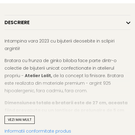
DESCRIERE
Intampina vara 2023 cu bijuterii deosebite in sclipiri
argintii!
Bratara cu frunza de ginko biloba face parte dintr-o
colectie de bijuterii unicat confectionate in atelierul
propriu -
Atelier Lolit,
de la concept la finisare. Bratara
este realizata din materiale premium - argint 925
hipoalergenic, fara cadmiu, fara crom.
Dimensiunea totala a bratarii este de 27 cm, aceasta
fiind prevazuta cu un lantisor de prelungire de 5 cm
(22+5cm).
VEZI MAI MULT
Bijuteria vine ambalata intr-o cutie pentru bijuterii, insotita
Informatii conformitate produs