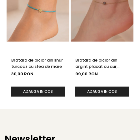
Bratara de picior din snur
Bratara de picior din
turcoaz cu stea de mare
argint placat cu aur,
perla neagra de cultura,
30,00 RON
99,00 RON
22-27 cm
ADAUGA IN COS
ADAUGA IN COS
Newsletter