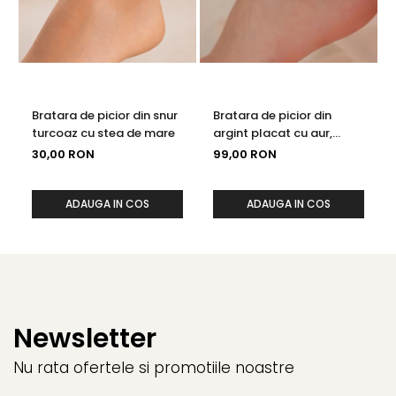
Bratara de picior din snur
Bratara de picior din
turcoaz cu stea de mare
argint placat cu aur,
perla neagra de cultura,
30,00 RON
99,00 RON
22-27 cm
ADAUGA IN COS
ADAUGA IN COS
Newsletter
Nu rata ofertele si promotiile noastre