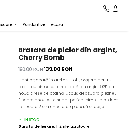
isoare
Pandantive
Acasa
Bratara de picior din argint,
Cherry Bomb
139,00 RON
190,00 RON
Confecționată în atelierul Lolit, brățara pentru
picior cu cireșe este realizată din argint 925 cu
nouă cireșe ce atârnă jucăuș deasupra gleznei.
Fiecare anou este sudat perfect simetric pe lanț
la fiecare 2 cm unde este plasată cireașa.
IN STOC
Durata de livrare:
1-2 zile lucratoare