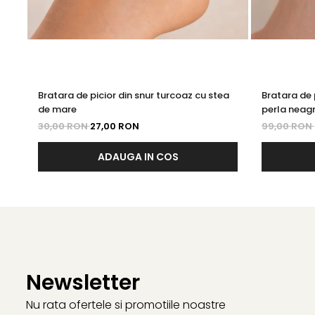
Bratara de picior din snur turcoaz cu stea
Bratara de p
de mare
perla neagr
30,00 RON
27,00 RON
99,00 RON
ADAUGA IN COS
Newsletter
Nu rata ofertele si promotiile noastre