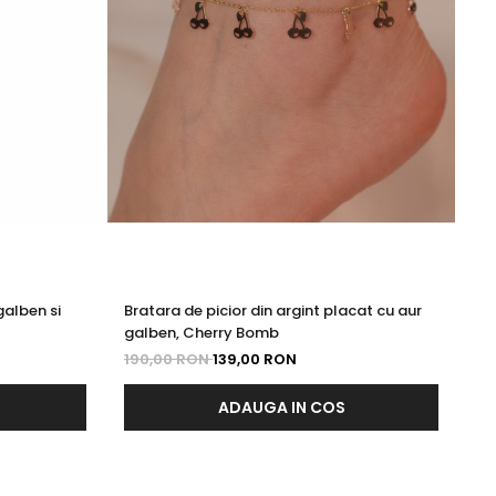
galben si
Bratara de picior din argint placat cu aur
Br
galben, Cherry Bomb
ga
190,00 RON
139,00 RON
19
ADAUGA IN COS