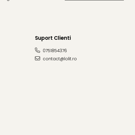
Suport Clienti
0751854376
contact@lolit.ro