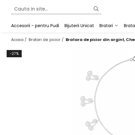
Bratari
Colectii
Martisoare
Accesorii - pentru Pudi
Bijuterii Unicat
Bratari
Brata
Bratari fixe (bangle)
Cherry Bomb
Bratari snur
Acasa /
Bratari de picior /
Bratara de picior din argint, Ch
Bratari lantisor
Crescent Moon
Pandantive
Bratari snur
Minimalist
-27%
Secrets of the Heart