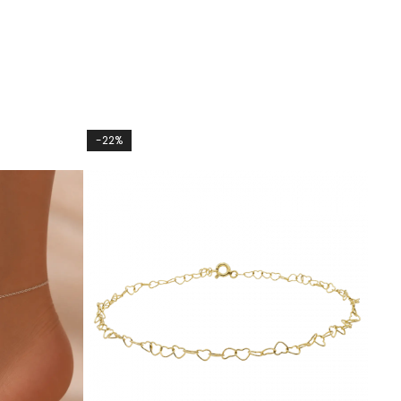
-22%
-10