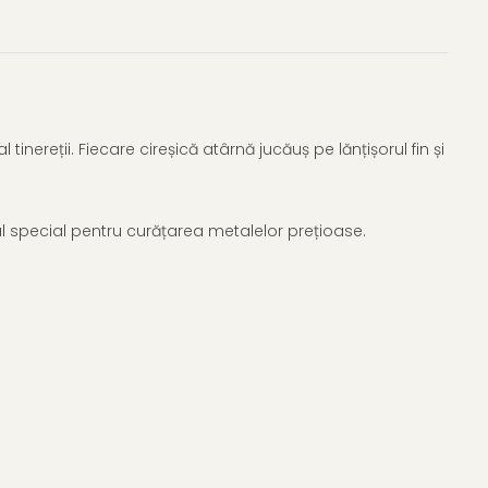
inereții. Fiecare cireșică atârnă jucăuș pe lănțișorul fin și
elul special pentru curățarea metalelor prețioase.