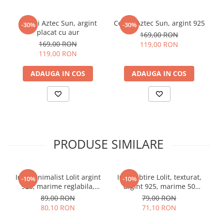
Cercei Aztec Sun, argint
Cercei Aztec Sun, argint 925
-30%
-30%
placat cu aur
169,00 RON
169,00 RON
119,00 RON
119,00 RON
ADAUGA IN COS
ADAUGA IN COS
PRODUSE SIMILARE
Inel minimalist Lolit argint
Inel subtire Lolit, texturat,
-10%
-10%
925, marime reglabila,
argint 925, marime 50
grosime 1.5mm
(15.92mm)
89,00 RON
79,00 RON
80,10 RON
71,10 RON