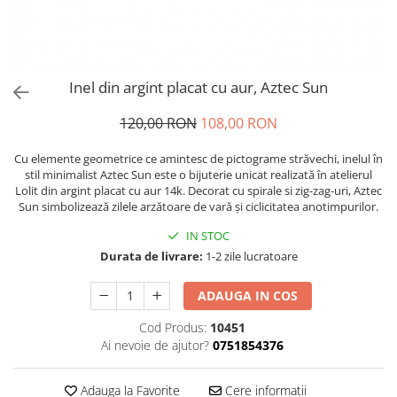
Inel din argint placat cu aur, Aztec Sun
120,00 RON
108,00 RON
Cu elemente geometrice ce amintesc de pictograme străvechi, inelul în
stil minimalist Aztec Sun este o bijuterie unicat realizată în atelierul
Lolit din argint placat cu aur 14k. Decorat cu spirale si zig-zag-uri, Aztec
Sun simbolizează zilele arzătoare de vară și ciclicitatea anotimpurilor.
IN STOC
Durata de livrare:
1-2 zile lucratoare
ADAUGA IN COS
Cod Produs:
10451
Ai nevoie de ajutor?
0751854376
Adauga la Favorite
Cere informatii