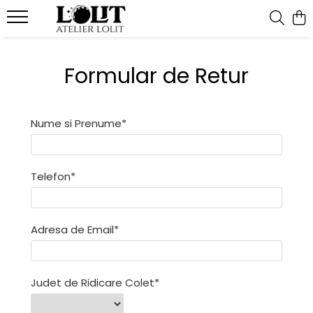
Bratari
Colectii
Martisoare
Formular de Retur
Bratari fixe (bangle)
Cherry Bomb
Bratari snur
Bratari lantisor
Crescent Moon
Pandantive
Bratari snur
Minimalist
Nume si Prenume*
Secrets of the Heart
Telefon*
Adresa de Email*
Judet de Ridicare Colet*