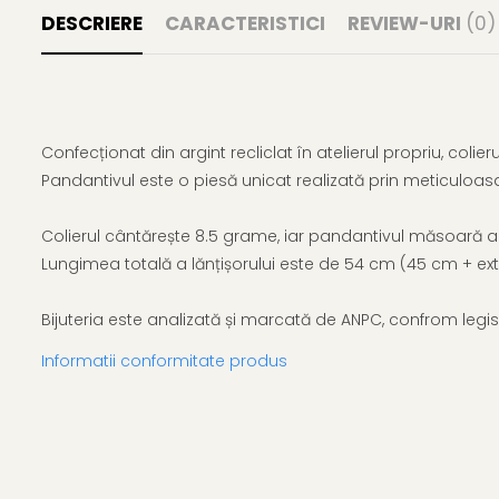
DESCRIERE
CARACTERISTICI
REVIEW-URI
(0)
Confecționat din argint recliclat în atelierul propriu, colie
Pandantivul este o piesă unicat realizată prin meticuloasa m
Colierul cântărește 8.5 grame, iar pandantivul măsoară ap
Lungimea totală a lănțișorului este de 54 cm (45 cm + ex
Bijuteria este analizată și marcată de ANPC, confrom legislat
Informatii conformitate produs