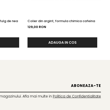
 fulg de nea
Colier din argint, formula chimica cafeina
Co
se
129,00 RON
12
ADAUGA IN COS
magazinului. Afla mai multe in
Politica de Confidentialitate