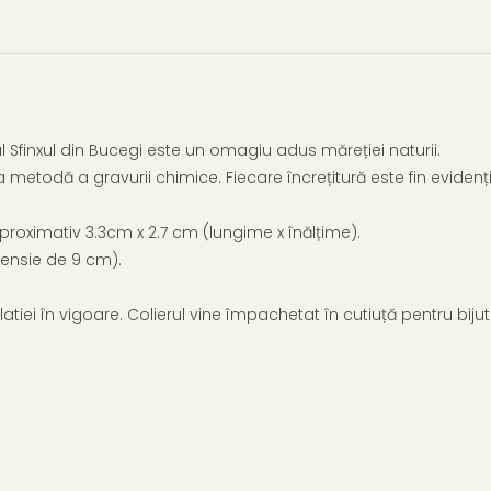
rul Sfinxul din Bucegi este un omagiu adus măreției naturii.
etodă a gravurii chimice. Fiecare încrețitură este fin evidențiat
roximativ 3.3cm x 2.7 cm (lungime x înălțime).
tensie de 9 cm).
iei în vigoare. Colierul vine împachetat în cutiuță pentru bijuteri