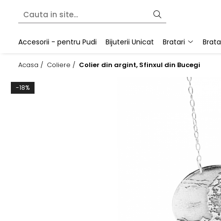
Bratari
Colectii
Martisoare
Accesorii - pentru Pudi
Bijuterii Unicat
Bratari
Brata
Bratari fixe (bangle)
Cherry Bomb
Bratari snur
Acasa /
Coliere /
Colier din argint, Sfinxul din Bucegi
Bratari lantisor
Crescent Moon
Pandantive
Bratari snur
Minimalist
-18%
Secrets of the Heart