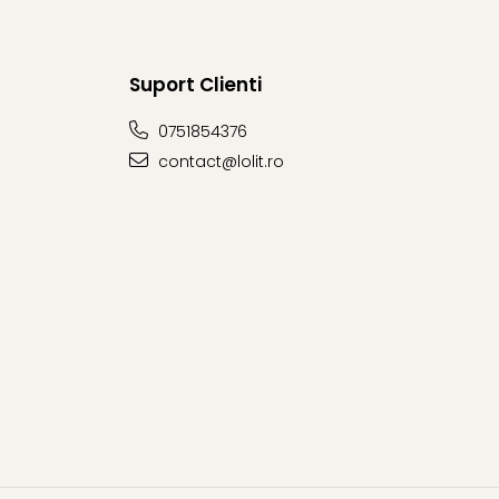
Suport Clienti
0751854376
contact@lolit.ro