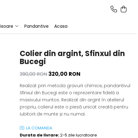
isoare
Pandantive
Acasa
Colier din argint, Sfinxul din
Bucegi
320,00 RON
390,00 RON
Realizat prin metoda gravurii chimice, pandantivul
Sfinxul din Bucegi este o reprezentare fidelă a
masivului muntos. Realizat din argint în atelierul
propriu, colierul este o piesă unicat creată pentru
iubitorii de munte și nu numai.
LA COMANDA
Durata de livrare:
2-5 zile lucratoare