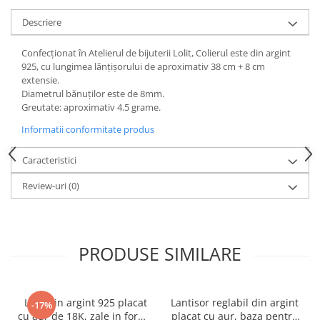
Descriere
Confecționat în Atelierul de bijuterii Lolit, Colierul este din argint
925, cu lungimea lănțișorului de aproximativ 38 cm + 8 cm
extensie.
Diametrul bănuților este de 8mm.
Greutate: aproximativ 4.5 grame.
Informatii conformitate produs
Caracteristici
Review-uri
(0)
PRODUSE SIMILARE
Lant din argint 925 placat
Lantisor reglabil din argint
-17%
cu aur de 18K, zale in forma
placat cu aur, baza pentru