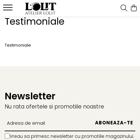
Testimoniale
Bratari
Colectii
Martisoare
Bratari fixe (bangle)
Cherry Bomb
Bratari snur
Bratari lantisor
Crescent Moon
Pandantive
Testimoniale
Bratari snur
Minimalist
Secrets of the Heart
Newsletter
Nu rata ofertele si promotiile noastre
Vreau sa primesc newsletter cu promotiile magazinului.