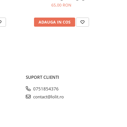
65,00 RON
ADAUGA IN COS
AD
SUPORT CLIENTI
0751854376
contact@lolit.ro