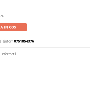
are
A IN COS
e ajutor?
0751854376
informatii