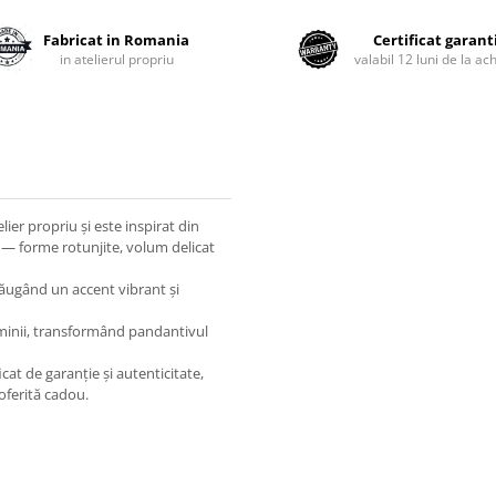
Fabricat in Romania
Certificat garant
in atelierul propriu
valabil 12 luni de la ach
ier propriu și este inspirat din
ny — forme rotunjite, volum delicat
dăugând un accent vibrant și
uminii, transformând pandantivul
icat de garanție și autenticitate,
 oferită cadou.