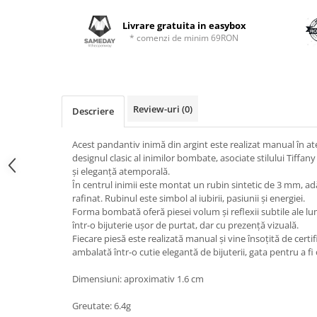
Livrare gratuita in easybox
* comenzi de minim 69RON
Review-uri
(0)
Descriere
Acest pandantiv inimă din argint este realizat manual în atel
designul clasic al inimilor bombate, asociate stilului Tiffa
și eleganță atemporală.
În centrul inimii este montat un rubin sintetic de 3 mm, a
rafinat. Rubinul este simbol al iubirii, pasiunii și energiei.
Forma bombată oferă piesei volum și reflexii subtile ale l
într-o bijuterie ușor de purtat, dar cu prezență vizuală.
Fiecare piesă este realizată manual și vine însoțită de certif
ambalată într-o cutie elegantă de bijuterii, gata pentru a fi
Dimensiuni: aproximativ 1.6 cm
Greutate: 6.4g