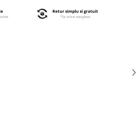
ie
Retur simplu si gratuit
izitie
*la orice easybox