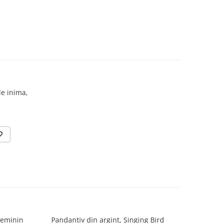
de inima,
feminin
Pandantiv din argint, Singing Bird
Pandant