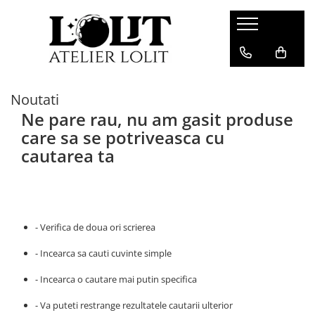
Bratari
Colectii
Martisoare
Bratari fixe (bangle)
Cherry Bomb
Bratari snur
Noutati
Bratari lantisor
Crescent Moon
Pandantive
Ne pare rau, nu am gasit produse
Bratari snur
Minimalist
care sa se potriveasca cu
Secrets of the Heart
cautarea ta
- Verifica de doua ori scrierea
- Incearca sa cauti cuvinte simple
- Incearca o cautare mai putin specifica
- Va puteti restrange rezultatele cautarii ulterior