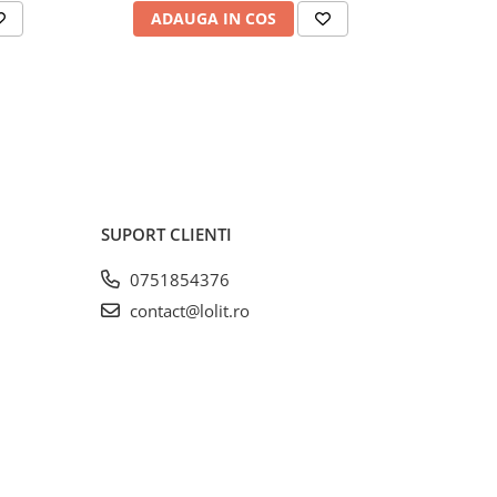
ADAUGA IN COS
AD
SUPORT CLIENTI
0751854376
contact@lolit.ro