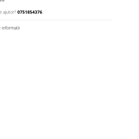
are
e ajutor?
0751854376
informatii