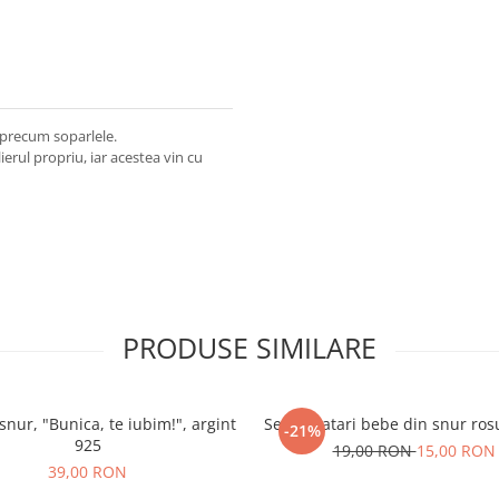
, precum soparlele.
ierul propriu, iar acestea vin cu
PRODUSE SIMILARE
snur, "Bunica, te iubim!", argint
Set 3 bratari bebe din snur ro
-21%
925
19,00 RON
15,00 RON
39,00 RON