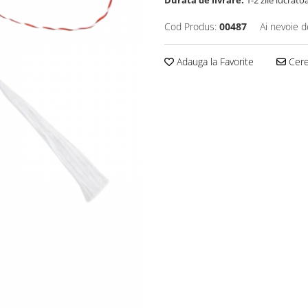
Durata de livrare:
1-2 zile lucrato
Cod Produs:
00487
Ai nevoie d
Adauga la Favorite
Cere 