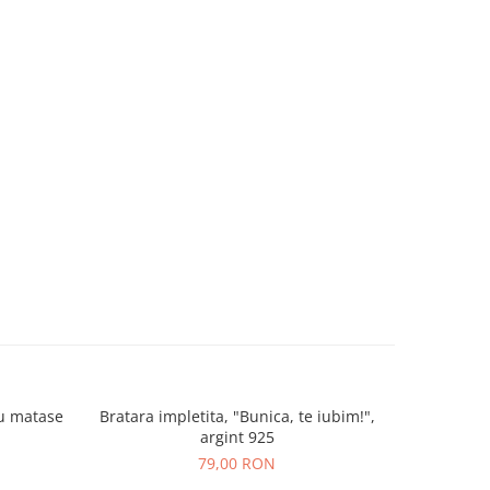
su matase
Bratara impletita, "Bunica, te iubim!",
Bratara i
argint 925
79,00 RON