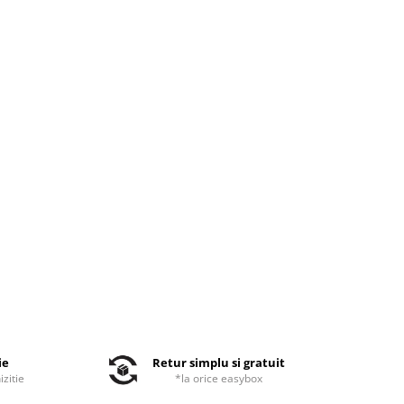
ie
Retur simplu si gratuit
izitie
*la orice easybox