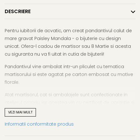
DESCRIERE
Pentru iubitorii de acvatic, am creat pandantivul calut de
mare gravat Paisley Mandala - o bijuterie cu design
unicat. Ofera-l cadou de martisor sau 8 Martie si acesta
cu siguranta nu va fi uitat in cutia de bijuterii!
Pandantivul vine ambalat intr-un pliculet cu tematica
martisorului si este agatat pe carton embosat cu motive
florale.
Atat martisorul, cat si ambalajele sunt confectionate in
atelierul propriu, iar acestea vin cu certificat de garantie si
autenticitate.
VEZI MAI MULT
Informatii conformitate produs