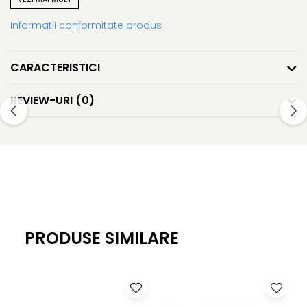
Informatii conformitate produs
Greutate: aprox. 0.51g
CARACTERISTICI
REVIEW-URI
(0)
PRODUSE SIMILARE
-