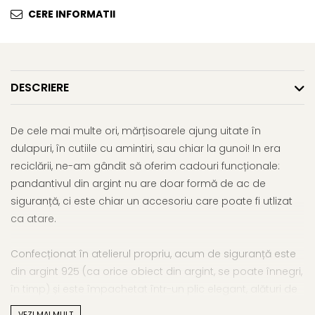
CERE INFORMATII
DESCRIERE
De cele mai multe ori, mărțisoarele ajung uitate în
dulapuri, în cutiile cu amintiri, sau chiar la gunoi! In era
reciclării, ne-am gândit să oferim cadouri funcționale:
pandantivul din argint nu are doar formă de ac de
siguranță, ci este chiar un accesoriu care poate fi utlizat
ca atare.
Confecționat în atelierul propriu, acum de siguranță este
din argint 925 (ca orice obiect din argint, se poate înnegri,
în timp) și este împachetat într-un plic elegant, alături de
certificatul de garanție și autenticitate.
VEZI MAI MULT