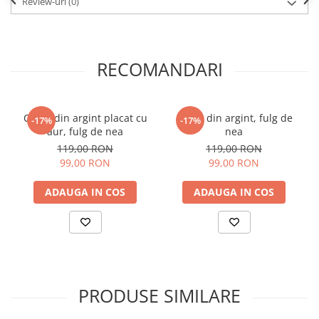
Review-uri
(0)
RECOMANDARI
Colier din argint placat cu
Colier din argint, fulg de
-17%
-17%
aur, fulg de nea
nea
119,00 RON
119,00 RON
99,00 RON
99,00 RON
ADAUGA IN COS
ADAUGA IN COS
PRODUSE SIMILARE