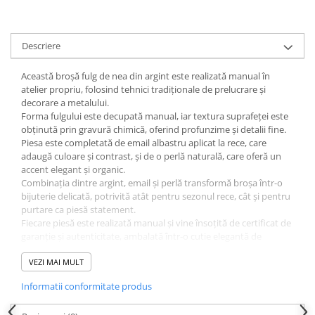
Descriere
Această broșă fulg de nea din argint este realizată manual în
atelier propriu, folosind tehnici tradiționale de prelucrare și
decorare a metalului.
Forma fulgului este decupată manual, iar textura suprafeței este
obținută prin gravură chimică, oferind profunzime și detalii fine.
Piesa este completată de email albastru aplicat la rece, care
adaugă culoare și contrast, și de o perlă naturală, care oferă un
accent elegant și organic.
Combinația dintre argint, email și perlă transformă broșa într-o
bijuterie delicată, potrivită atât pentru sezonul rece, cât și pentru
purtare ca piesă statement.
Fiecare piesă este realizată manual și vine însoțită de certificat de
garanție și autenticitate, ambalată într-o cutie elegantă de
bijuterii, gata pentru a fi oferită cadou.
VEZI MAI MULT
Dimensiuni: 3cm.
Informatii conformitate produs
Greutate: 5.1g.